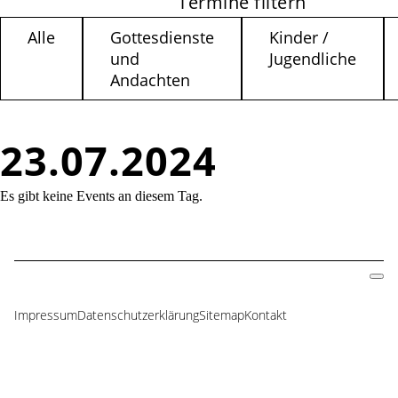
Termine filtern
Alle
Gottesdienste
Kinder /
und
Jugendliche
Andachten
23.07.2024
Es gibt keine Events an diesem Tag.
Impressum
Datenschutzerklärung
Sitemap
Kontakt
Navigation
überspringen