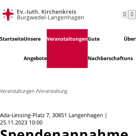
Navigation
Suchen
Startseite
Unsere
Veranstaltungen
Gute
Über
überspringen
Angebote
Nachbarschaft
uns
Veranstaltungen
Veranstaltung
Ada-Lessing-Platz 7, 30851 Langenhagen |
25.11.2023 10:00
Spendenannahme