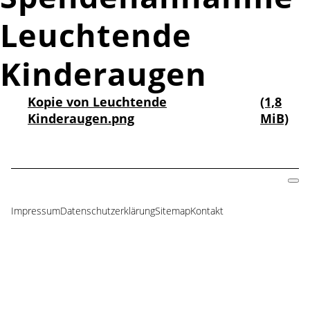
Leuchtende
Kinderaugen
Kopie von Leuchtende
(1,8
Kinderaugen.png
MiB)
Impressum
Datenschutzerklärung
Sitemap
Kontakt
Navigation
überspringen